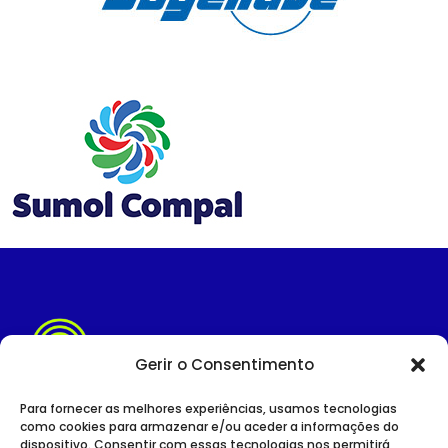
Gerir o Consentimento
Para fornecer as melhores experiências, usamos tecnologias
como cookies para armazenar e/ou aceder a informações do
dispositivo. Consentir com essas tecnologias nos permitirá