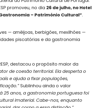
terial do Património Cultural de Portugal.
ESP promoveu, no dia
26 de julho, no Hotel
a Gastronomia – Património Cultural”
.
lves — amêijoas, berbigões, mexilhões —
idades piscatórias e da gastronomia
RESP, destacou o propósito maior da
or de coesão territorial. Ela desperta o
o país e ajuda a fixar populações,
ficação.”
Sublinhou ainda o valor
á 25 anos, a gastronomia portuguesa foi
ltural imaterial. Cabe-nos, enquanto
rial, dar corpo a essa distinção.”