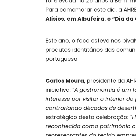
foi elevada há 25 anos a Bem Ima
Para comemorar este dia, a AHR
Alísios, em Albufeira, o “Dia d
Este ano, o foco esteve nos biva
produtos identitários das comun
portuguesa.
Carlos Moura
, presidente da AH
iniciativa:
“A gastronomia é um fat
interesse por visitar o interior d
contrariando décadas de deserti
estratégico desta celebração:
“H
reconhecida como património cu
representantes do tecido empresa