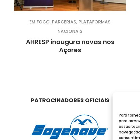
EM FOCO
,
PARCERIAS
,
PLATAFORMAS
NACIONAIS
AHRESP inaugura novas nos
Açores
PATROCINADORES OFICIAIS
Para forne
para armaz
essas tecn
navegação o
consentime