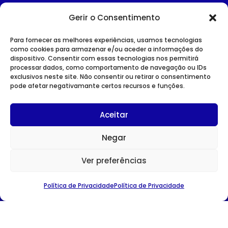
Gerir o Consentimento
Para fornecer as melhores experiências, usamos tecnologias
como cookies para armazenar e/ou aceder a informações do
dispositivo. Consentir com essas tecnologias nos permitirá
processar dados, como comportamento de navegação ou IDs
exclusivos neste site. Não consentir ou retirar o consentimento
pode afetar negativamante certos recursos e funções.
SITE INSTITUCIONAL
POLÍTICA DE PRIVACIDADE
Aceitar
Negar
Ver preferências
CONTACTOS
Política de Privacidade
Política de Privacidade
Avenida Duque D’Ávila nº 75
1049-011 Lisboa
TEL:
213 527 060
E-MAIL:
ahresp@ahresp.com