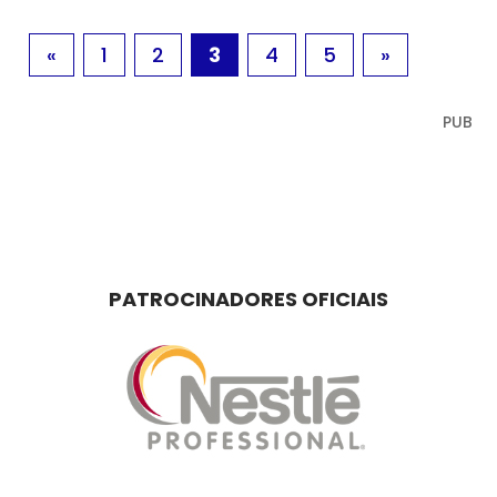
«
1
2
3
4
5
»
PUB
PATROCINADORES OFICIAIS