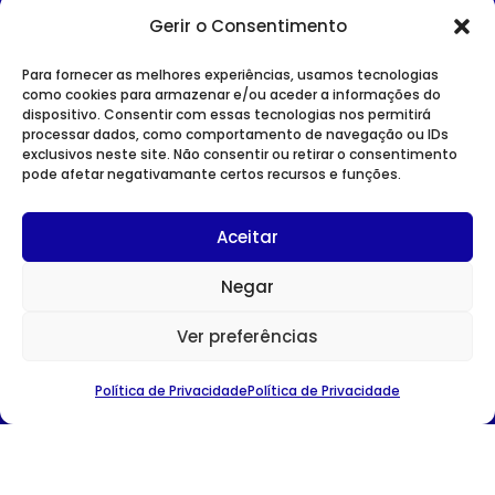
Gerir o Consentimento
Para fornecer as melhores experiências, usamos tecnologias
como cookies para armazenar e/ou aceder a informações do
dispositivo. Consentir com essas tecnologias nos permitirá
SITE INSTITUCIONAL
processar dados, como comportamento de navegação ou IDs
POLÍTICA DE PRIVACIDADE
exclusivos neste site. Não consentir ou retirar o consentimento
pode afetar negativamante certos recursos e funções.
Aceitar
Negar
CONTACTOS
Avenida Duque D’Ávila nº 75
Ver preferências
1049-011 Lisboa
TEL:
213 527 060
Política de Privacidade
Política de Privacidade
E-MAIL:
ahresp@ahresp.com
© AHRESP | website cared by
Binarybrigade.pt