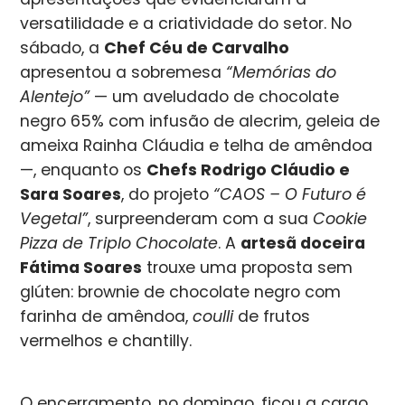
versatilidade e a criatividade do setor. No
sábado, a
Chef Céu de Carvalho
apresentou a sobremesa
“Memórias do
Alentejo”
— um aveludado de chocolate
negro 65% com infusão de alecrim, geleia de
ameixa Rainha Cláudia e telha de amêndoa
—, enquanto os
Chefs Rodrigo Cláudio e
Sara Soares
, do projeto
“CAOS – O Futuro é
Vegetal”
, surpreenderam com a sua
Cookie
Pizza de Triplo Chocolate
. A
artesã doceira
Fátima Soares
trouxe uma proposta sem
glúten: brownie de chocolate negro com
farinha de amêndoa,
coulli
de frutos
vermelhos e chantilly.
O encerramento, no domingo, ficou a cargo