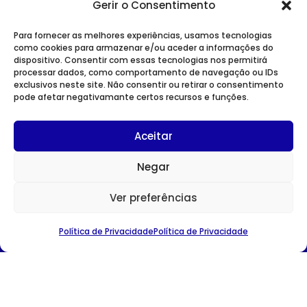
Gerir o Consentimento
Para fornecer as melhores experiências, usamos tecnologias
como cookies para armazenar e/ou aceder a informações do
dispositivo. Consentir com essas tecnologias nos permitirá
processar dados, como comportamento de navegação ou IDs
exclusivos neste site. Não consentir ou retirar o consentimento
pode afetar negativamante certos recursos e funções.
SITE INSTITUCIONAL
Aceitar
POLÍTICA DE PRIVACIDADE
Negar
Ver preferências
CONTACTOS
Política de Privacidade
Política de Privacidade
Avenida Duque D’Ávila nº 75
1049-011 Lisboa
TEL:
213 527 060
E-MAIL:
ahresp@ahresp.com