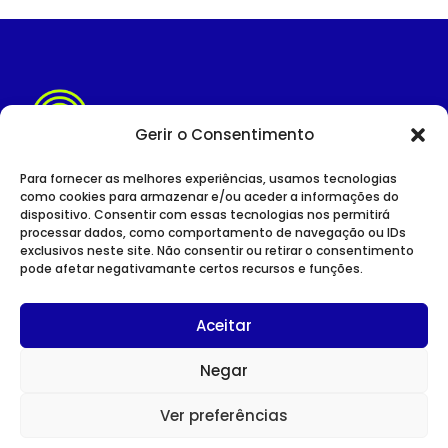
Gerir o Consentimento
Para fornecer as melhores experiências, usamos tecnologias
como cookies para armazenar e/ou aceder a informações do
dispositivo. Consentir com essas tecnologias nos permitirá
SITE INSTITUCIONAL
processar dados, como comportamento de navegação ou IDs
POLÍTICA DE PRIVACIDADE
exclusivos neste site. Não consentir ou retirar o consentimento
pode afetar negativamante certos recursos e funções.
Aceitar
Negar
CONTACTOS
Avenida Duque D’Ávila nº 75
Ver preferências
1049-011 Lisboa
TEL:
213 527 060