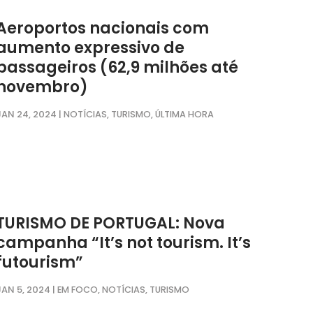
Aeroportos nacionais com
aumento expressivo de
passageiros (62,9 milhões até
novembro)
JAN 24, 2024
|
,
,
NOTÍCIAS
TURISMO
ÚLTIMA HORA
TURISMO DE PORTUGAL: Nova
campanha “It’s not tourism. It’s
futourism”
JAN 5, 2024
|
,
,
EM FOCO
NOTÍCIAS
TURISMO