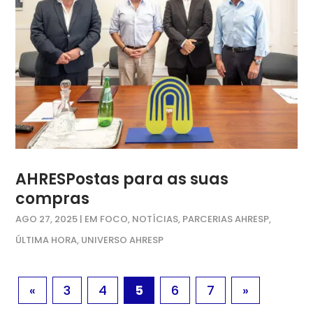
AHRESPostas para as suas
compras
AGO 27, 2025
|
EM FOCO
,
NOTÍCIAS
,
PARCERIAS AHRESP
,
ÚLTIMA HORA
,
UNIVERSO AHRESP
«
3
4
5
6
7
»