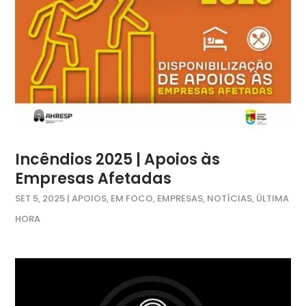
Incêndios 2025 | Apoios às
Empresas Afetadas
SET 5, 2025
|
APOIOS
,
EM FOCO
,
EMPRESAS
,
NOTÍCIAS
,
ÚLTIMA
HORA