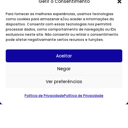
Gerir o Consentimento
Para fornecer as melhores experiências, usamos tecnologias
como cookies para armazenar e/ou aceder a informações do
dispositivo. Consentir com essas tecnologias nos permitirá
SITE INSTITUCIONAL
processar dados, como comportamento de navegação ou IDs
POLÍTICA DE PRIVACIDADE
exclusivos neste site. Não consentir ou retirar o consentimento
pode afetar negativamante certos recursos e funções.
Aceitar
Negar
CONTACTOS
Avenida Duque D’Ávila nº 75
Ver preferências
1049-011 Lisboa
TEL:
213 527 060
Política de Privacidade
Política de Privacidade
E-MAIL:
ahresp@ahresp.com
© AHRESP | website cared by
Binarybrigade.pt