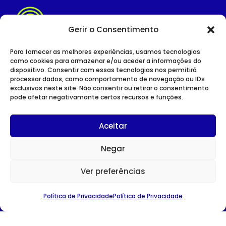
Gerir o Consentimento
Para fornecer as melhores experiências, usamos tecnologias
como cookies para armazenar e/ou aceder a informações do
dispositivo. Consentir com essas tecnologias nos permitirá
SITE INSTITUCIONAL
processar dados, como comportamento de navegação ou IDs
POLÍTICA DE PRIVACIDADE
exclusivos neste site. Não consentir ou retirar o consentimento
pode afetar negativamante certos recursos e funções.
Aceitar
Negar
CONTACTOS
Avenida Duque D’Ávila nº 75
Ver preferências
1049-011 Lisboa
TEL:
213 527 060
Política de Privacidade
Política de Privacidade
E-MAIL:
ahresp@ahresp.com