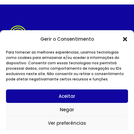
Gerir o Consentimento
Para fornecer as melhores experiências, usamos tecnologias
como cookies para armazenar e/ou aceder a informações do
dispositivo. Consentir com essas tecnologias nos permitirá
SITE INSTITUCIONAL
processar dados, como comportamento de navegação ou IDs
POLÍTICA DE PRIVACIDADE
exclusivos neste site. Não consentir ou retirar o consentimento
pode afetar negativamante certos recursos e funções.
Aceitar
Negar
CONTACTOS
Avenida Duque D’Ávila nº 75
Ver preferências
1049-011 Lisboa
TEL:
213 527 060