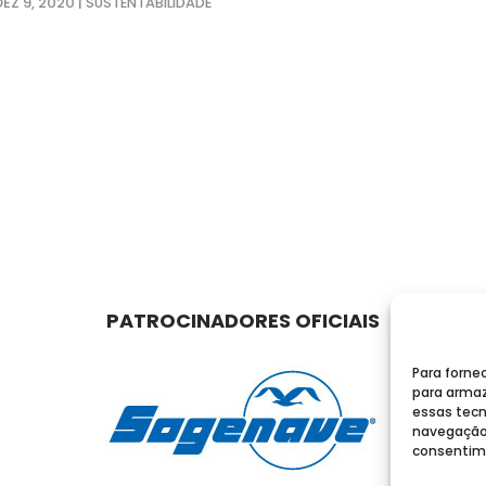
DEZ 9, 2020
|
SUSTENTABILIDADE
PATROCINADORES OFICIAIS
Para forne
para armaz
essas tecn
navegação o
consentime